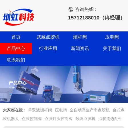
咨询热线：
15712188010（冉经理）
首页
武藏点胶机
螺杆阀
压电阀
产品中心
行业应用
新闻资讯
关于我们
联系我们
大家都在搜：
单双液螺杆阀
压电阀
全自动高生产率点胶机
台式点
胶机器人
点胶控制阀
点胶针头控制阀
数码点胶机
点胶周边配件