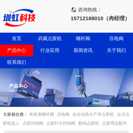
咨询热线：
15712188010（冉经理）
首页
武藏点胶机
螺杆阀
压电阀
产品中心
行业应用
新闻资讯
关于我们
联系我们
大家都在搜：
单双液螺杆阀
压电阀
全自动高生产率点胶机
台式点
胶机器人
点胶控制阀
点胶针头控制阀
数码点胶机
点胶周边配件